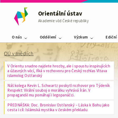
Orientální ústav
Akademie věd České republiky
O nás
Oddělení
Výzkum
Ediční
OÚ v médiích
V Orientu snadno najdete hrozby, ale i spoustu inspirujících
a úžasných věcí, říká v rozhovoru pro Český rozhlas Vltava
islamolog Ostřanský
Náš kolega Kevin L. Schwartz poskytl rozhovor pro Týdeník
Respekt: Virální souboj o morálku vyhrává Írán. V
propagandě mu pomáhají i legopanáčci.
PŘEDNÁŠKA: Doc. Bronislav Ostřanský – Láska k Bohu jako
cesta i cíl: Islámská mystika v českém překladu