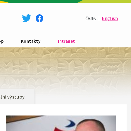
česky
|
English
op
Kontakty
Intranet
lní výstupy