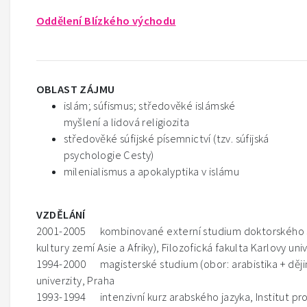
Oddělení Blízkého východu
OBLAST ZÁJMU
islám; súfismus; středověké islámské
myšlení a lidová religiozita
středověké súfijské písemnictví (tzv. súfijská
psychologie Cesty)
milenialismus a apokalyptika v islámu
VZDĚLÁNÍ
2001-2005 kombinované externí studium doktorského stu
kultury zemí Asie a Afriky), Filozofická fakulta Karlovy uni
1994-2000 magisterské studium (obor: arabistika + dějiny
univerzity, Praha
1993-1994 intenzivní kurz arabského jazyka, Institut pr