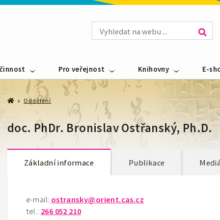
 činnost
Pro veřejnost
Knihovny
E-sh
Oddělení
doc. PhDr. Bronislav Ostřanský, Ph.D.
Základní informace
Publikace
Mediá
e-mail:
ostransky@orient.cas.cz
tel.:
266 052 210