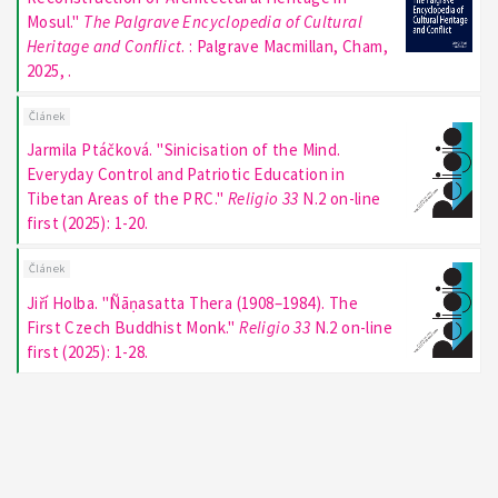
Mosul."
The Palgrave Encyclopedia of Cultural
Heritage and Conflict
. : Palgrave Macmillan, Cham,
2025, .
Článek
Jarmila Ptáčková. "Sinicisation of the Mind.
Everyday Control and Patriotic Education in
Tibetan Areas of the PRC."
Religio 33
N.2 on-line
first (2025): 1-20.
Článek
Jiří Holba. "Ñāṇasatta Thera (1908–1984). The
First Czech Buddhist Monk."
Religio 33
N.2 on-line
first (2025): 1-28.