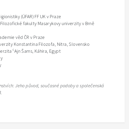
gionistiky (ÚFAR) FF UK v Praze
Filozofické fakulty Masarykovy univerzity v Brně
ademie věd ČR v Praze
erzity Konstantina Filozofa, Nitra, Slovensko
c
verzita
Ajn Šams, Káhira, Egypt
ty
y
nstvích: Jeho původ, současné podoby a společenská
R.