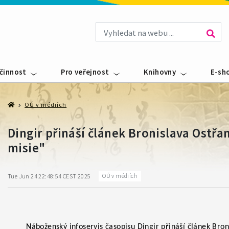
 činnost
Pro veřejnost
Knihovny
E-sh
OÚ v médiích
Dingir přináší článek Bronislava Ostřa
misie"
OÚ v médiích
Tue Jun 24 22:48:54 CEST 2025
Náboženský infoservis časopisu Dingir přináší článek Bron