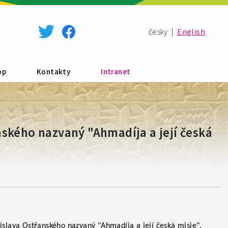
česky
|
English
op
Kontakty
Intranet
nského nazvaný "Ahmadíja a její česká
islava Ostřanského nazvaný "Ahmadíja a její česká misie".