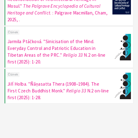
Mosul."
The Palgrave Encyclopedia of Cultural
Heritage and Conflict
. : Palgrave Macmillan, Cham,
2025, .
Článek
Jarmila Ptáčková. "Sinicisation of the Mind.
Everyday Control and Patriotic Education in
Tibetan Areas of the PRC."
Religio 33
N.2 on-line
first (2025): 1-20.
Článek
Jiří Holba. "Ñāṇasatta Thera (1908–1984). The
First Czech Buddhist Monk."
Religio 33
N.2 on-line
first (2025): 1-28.