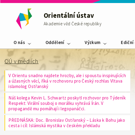
Orientální ústav
Akademie věd České republiky
O nás
Oddělení
Výzkum
Ediční
OÚ v médiích
V Orientu snadno najdete hrozby, ale i spoustu inspirujících
a úžasných věcí, říká v rozhovoru pro Český rozhlas Vltava
islamolog Ostřanský
Náš kolega Kevin L. Schwartz poskytl rozhovor pro Týdeník
Respekt: Virální souboj o morálku vyhrává Írán. V
propagandě mu pomáhají i legopanáčci.
PŘEDNÁŠKA: Doc. Bronislav Ostřanský – Láska k Bohu jako
cesta i cíl: Islámská mystika v českém překladu