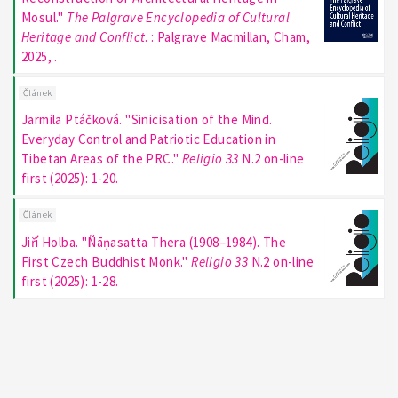
Mosul."
The Palgrave Encyclopedia of Cultural
Heritage and Conflict
. : Palgrave Macmillan, Cham,
2025, .
Článek
Jarmila Ptáčková. "Sinicisation of the Mind.
Everyday Control and Patriotic Education in
Tibetan Areas of the PRC."
Religio 33
N.2 on-line
first (2025): 1-20.
Článek
Jiří Holba. "Ñāṇasatta Thera (1908–1984). The
First Czech Buddhist Monk."
Religio 33
N.2 on-line
first (2025): 1-28.