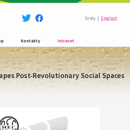
česky
|
English
op
Kontakty
Intranet
apes Post-Revolutionary Social Spaces