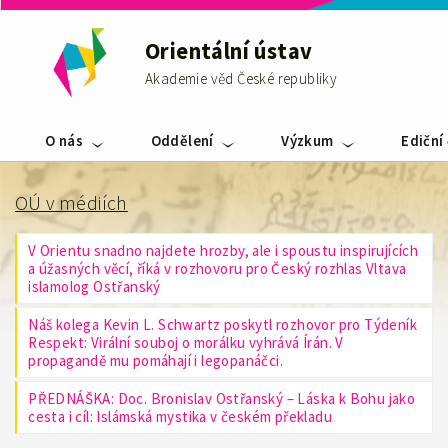
Orientální ústav
Akademie věd České republiky
O nás
Oddělení
Výzkum
Ediční
OÚ v médiích
V Orientu snadno najdete hrozby, ale i spoustu inspirujících
a úžasných věcí, říká v rozhovoru pro Český rozhlas Vltava
islamolog Ostřanský
Náš kolega Kevin L. Schwartz poskytl rozhovor pro Týdeník
Respekt: Virální souboj o morálku vyhrává Írán. V
propagandě mu pomáhají i legopanáčci.
PŘEDNÁŠKA: Doc. Bronislav Ostřanský – Láska k Bohu jako
cesta i cíl: Islámská mystika v českém překladu