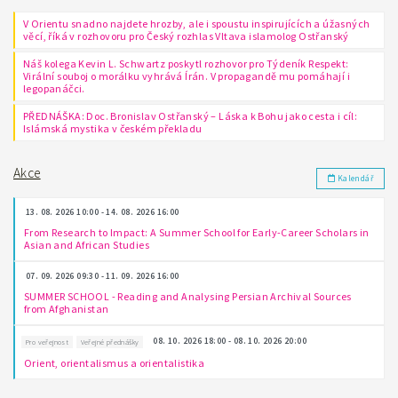
V Orientu snadno najdete hrozby, ale i spoustu inspirujících a úžasných
věcí, říká v rozhovoru pro Český rozhlas Vltava islamolog Ostřanský
Náš kolega Kevin L. Schwartz poskytl rozhovor pro Týdeník Respekt:
Virální souboj o morálku vyhrává Írán. V propagandě mu pomáhají i
legopanáčci.
PŘEDNÁŠKA: Doc. Bronislav Ostřanský – Láska k Bohu jako cesta i cíl:
Islámská mystika v českém překladu
Akce
Kalendář
13. 08. 2026 10:00 - 14. 08. 2026 16:00
From Research to Impact: A Summer School for Early-Career Scholars in
Asian and African Studies
07. 09. 2026 09:30 - 11. 09. 2026 16:00
SUMMER SCHOOL - Reading and Analysing Persian Archival Sources
from Afghanistan
08. 10. 2026 18:00 - 08. 10. 2026 20:00
Pro veřejnost
Veřejné přednášky
Orient, orientalismus a orientalistika