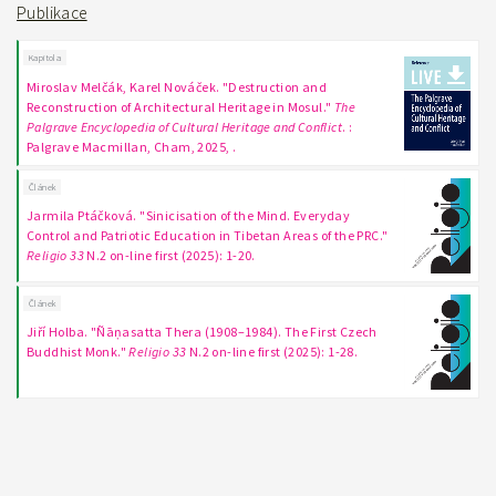
Publikace
Kapitola
Miroslav Melčák, Karel Nováček. "Destruction and
Reconstruction of Architectural Heritage in Mosul."
The
Palgrave Encyclopedia of Cultural Heritage and Conflict
. :
Palgrave Macmillan, Cham, 2025, .
Článek
Jarmila Ptáčková. "Sinicisation of the Mind. Everyday
Control and Patriotic Education in Tibetan Areas of the PRC."
Religio 33
N.2 on-line first (2025): 1-20.
Článek
Jiří Holba. "Ñāṇasatta Thera (1908–1984). The First Czech
Buddhist Monk."
Religio 33
N.2 on-line first (2025): 1-28.