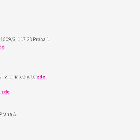
1009/3, 117 20 Praha 1
de
.
naleznete
zde
.
. v. i.
e
zde
.
Praha 8