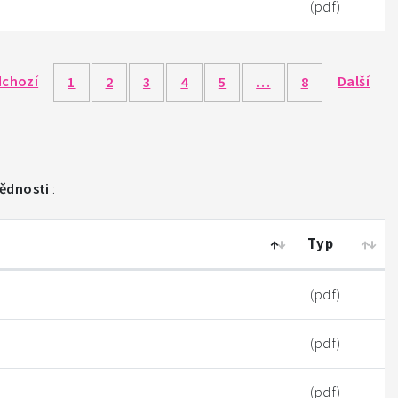
(pdf)
dchozí
Další
1
2
3
4
5
…
8
vědnosti
:
Typ
(pdf)
(pdf)
(pdf)