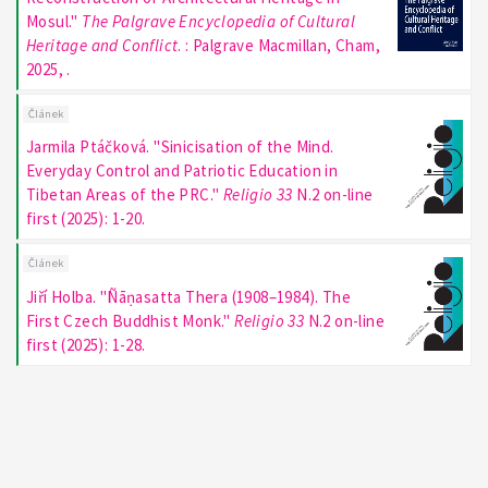
Mosul."
The Palgrave Encyclopedia of Cultural
Heritage and Conflict
. : Palgrave Macmillan, Cham,
2025, .
Článek
Jarmila Ptáčková. "Sinicisation of the Mind.
Everyday Control and Patriotic Education in
Tibetan Areas of the PRC."
Religio 33
N.2 on-line
first (2025): 1-20.
Článek
Jiří Holba. "Ñāṇasatta Thera (1908–1984). The
First Czech Buddhist Monk."
Religio 33
N.2 on-line
first (2025): 1-28.