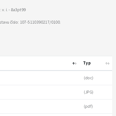
 v. i. - 8a3pt99
stavu číslo: 107-5110390217/0100.
Typ
(doc)
(JPG)
(pdf)