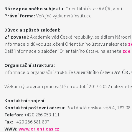
Název povinného subjektu:
Orientální ústav AV ČR, v. v. i.
Právní forma:
Veřejná výzkumná instituce
Důvod a způsob založení:
Zřizovatel:
Akademie věd České republiky, se sídlem Národní 
Informace o důvodu založení Orientálního ústavu naleznete
z
Další informace o založení Orientálního ústavu naleznete
zde
.
Organizační struktura:
Informace o organizační struktuře
Orientálního ústavu AV ČR, v
Výzkumný program pracoviště na období 2017-2022 naleznet
Kontaktní spojení:
Kontaktní poštovní adresa:
Pod Vodárenskou věží 4, 182 08 
Telefon:
+420 266 053 111
Fax:
+420 286 581 897
WWW:
www.orient.cas.cz