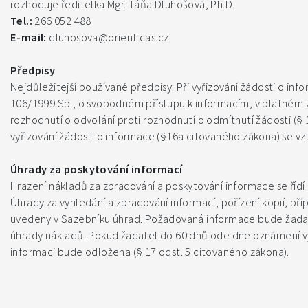
rozhoduje ředitelka Mgr. Táňa Dluhošová, Ph.D.
Tel.:
266 052 488
E-mail:
dluhosova@orient.cas.cz
Předpisy
Nejdůležitejší používané předpisy: Při vyřizování žádosti o info
106/1999 Sb., o svobodném přístupu k informacím, v platném z
rozhodnutí o odvolání proti rozhodnutí o odmítnutí žádosti (§ 
vyřizování žádosti o informace (§16a citovaného zákona) se vzt
Úhrady za poskytování informací
Hrazení nákladů za zpracování a poskytování informace se řídí
Úhrady za vyhledání a zpracování informací, pořízení kopií, pří
uvedeny v Sazebníku úhrad. Požadovaná informace bude žada
úhrady nákladů. Pokud žadatel do 60 dnů ode dne oznámení v
informaci bude odložena (§ 17 odst. 5 citovaného zákona).