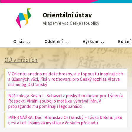
Orientální ústav
Akademie věd České republiky
O nás
Oddělení
Výzkum
Ediční
OÚ v médiích
V Orientu snadno najdete hrozby, ale i spoustu inspirujících
a úžasných věcí, říká v rozhovoru pro Český rozhlas Vltava
islamolog Ostřanský
Náš kolega Kevin L. Schwartz poskytl rozhovor pro Týdeník
Respekt: Virální souboj o morálku vyhrává Írán. V
propagandě mu pomáhají i legopanáčci.
PŘEDNÁŠKA: Doc. Bronislav Ostřanský – Láska k Bohu jako
cesta i cíl: Islámská mystika v českém překladu