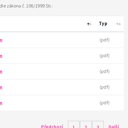
le zákona č. 106/1999 Sb.:
Typ
ím
(pdf)
ím
(pdf)
ím
(pdf)
ím
(pdf)
ím
(pdf)
Předchozí
Další
1
2
3