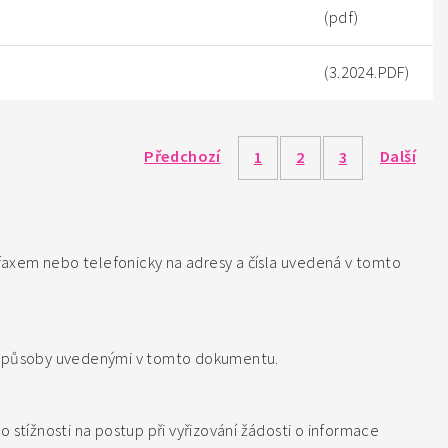
(pdf)
(3.2024.PDF)
Předchozí
Další
1
2
3
faxem nebo telefonicky na adresy a čísla uvedená v tomto
at způsoby uvedenými v tomto dokumentu.
o stížnosti na postup při vyřizování žádosti o informace