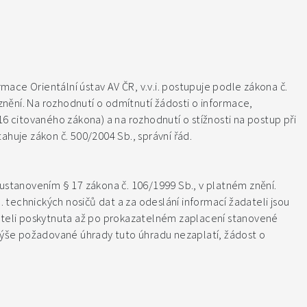
rmace Orientální ústav AV ČR, v.v.i. postupuje podle zákona č.
nění. Na rozhodnutí o odmítnutí žádosti o informace,
16 citovaného zákona) a na rozhodnutí o stížnosti na postup při
ahuje zákon č. 500/2004 Sb., správní řád.
 ustanovením § 17 zákona č. 106/1999 Sb., v platném znění.
p. technických nosičů dat a za odeslání informací žadateli jsou
teli poskytnuta až po prokazatelném zaplacení stanovené
ýše požadované úhrady tuto úhradu nezaplatí, žádost o