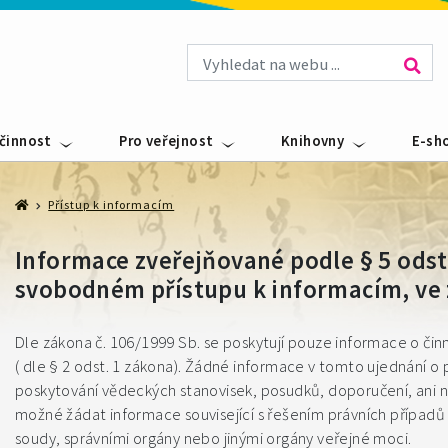
 činnost
Pro veřejnost
Knihovny
E-sh
Přístup k informacím
Informace zveřejňované podle § 5 odst.
svobodném přístupu k informacím, ve 
Dle zákona č. 106/1999 Sb. se poskytují pouze informace o činnos
( dle § 2 odst. 1 zákona). Žádné informace v tomto ujednání o 
poskytování vědeckých stanovisek, posudků, doporučení, ani na
možné žádat informace související s řešením právních případů č
soudy, správními orgány nebo jinými orgány veřejné moci.