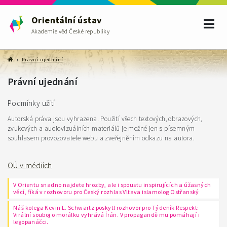
Orientální ústav
Akademie věd České republiky
Právní ujednání
Právní ujednání
Podmínky užití
Autorská práva jsou vyhrazena. Použití všech textových, obrazových,
zvukových a audiovizuálních materiálů je možné jen s písemným
souhlasem provozovatele webu a zveřejněním odkazu na autora.
OÚ v médiích
V Orientu snadno najdete hrozby, ale i spoustu inspirujících a úžasných
věcí, říká v rozhovoru pro Český rozhlas Vltava islamolog Ostřanský
Náš kolega Kevin L. Schwartz poskytl rozhovor pro Týdeník Respekt:
Virální souboj o morálku vyhrává Írán. V propagandě mu pomáhají i
legopanáčci.