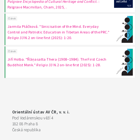
Palgrave Encyclopedia of Cultural Heritage and Conflict
. :
Palgrave Macmillan, Cham, 2025, .
Článek
Jarmila Ptáčková. "Sinicisation of the Mind. Everyday
Control and Patriotic Education in Tibetan Areas of the PRC."
Religio 33
N.2 on-line first (2025): 1-20.
Článek
Jiří Holba. "Ñāṇasatta Thera (1908–1984). The First Czech
Buddhist Monk."
Religio 33
N.2 on-line first (2025): 1-28.
Orientální ústav AV ČR, v. v. i.
Pod Vodárenskou věží 4
182 08 Praha 8
Česká republika