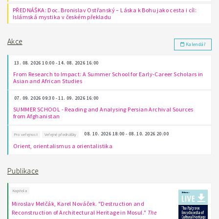
PŘEDNÁŠKA: Doc. Bronislav Ostřanský – Láska k Bohu jako cesta i cíl:
Islámská mystika v českém překladu
Akce
Kalendář
13. 08. 2026 10:00 - 14. 08. 2026 16:00
From Research to Impact: A Summer School for Early-Career Scholars in
Asian and African Studies
07. 09. 2026 09:30 - 11. 09. 2026 16:00
SUMMER SCHOOL - Reading and Analysing Persian Archival Sources
from Afghanistan
08. 10. 2026 18:00 - 08. 10. 2026 20:00
Pro veřejnost
Veřejné přednášky
Orient, orientalismus a orientalistika
Publikace
Kapitola
Miroslav Melčák, Karel Nováček. "Destruction and
Reconstruction of Architectural Heritage in Mosul."
The