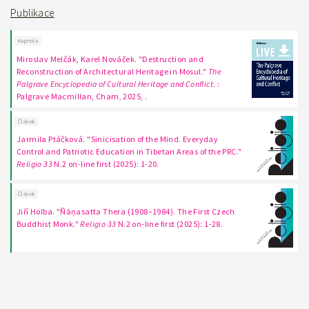
Publikace
Kapitola
Miroslav Melčák, Karel Nováček. "Destruction and
Reconstruction of Architectural Heritage in Mosul."
The
Palgrave Encyclopedia of Cultural Heritage and Conflict
. :
Palgrave Macmillan, Cham, 2025, .
Článek
Jarmila Ptáčková. "Sinicisation of the Mind. Everyday
Control and Patriotic Education in Tibetan Areas of the PRC."
Religio 33
N.2 on-line first (2025): 1-20.
Článek
Jiří Holba. "Ñāṇasatta Thera (1908–1984). The First Czech
Buddhist Monk."
Religio 33
N.2 on-line first (2025): 1-28.