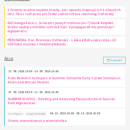
V Orientu snadno najdete hrozby, ale i spoustu inspirujících a úžasných
věcí, říká v rozhovoru pro Český rozhlas Vltava islamolog Ostřanský
Náš kolega Kevin L. Schwartz poskytl rozhovor pro Týdeník Respekt:
Virální souboj o morálku vyhrává Írán. V propagandě mu pomáhají i
legopanáčci.
PŘEDNÁŠKA: Doc. Bronislav Ostřanský – Láska k Bohu jako cesta i cíl:
Islámská mystika v českém překladu
Akce
Kalendář
13. 08. 2026 10:00 - 14. 08. 2026 16:00
From Research to Impact: A Summer School for Early-Career Scholars in
Asian and African Studies
07. 09. 2026 09:30 - 11. 09. 2026 16:00
SUMMER SCHOOL - Reading and Analysing Persian Archival Sources
from Afghanistan
08. 10. 2026 18:00 - 08. 10. 2026 20:00
Pro veřejnost
Veřejné přednášky
Orient, orientalismus a orientalistika