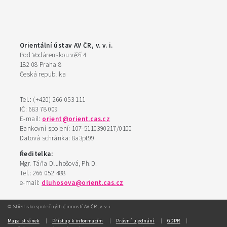
Orientální ústav AV ČR, v. v. i.
Pod Vodárenskou věží 4
182 08 Praha 8
Česká republika
Tel.: (+420) 266 053 111
IČ: 683 78 009
E-mail:
orient@orient.cas.cz
Bankovní spojení: 107-5110390217/0100
Datová schránka: 8a3pt99
Ředitelka:
Mgr. Táňa Dluhošová, Ph.D.
Tel.: 266 052 488
e-mail:
dluhosova@orient.cas.cz
© Středisko společných činností AV ČR, v. v. i.
|
|
|
|
Mapa stránek
Přístup k informacím
Právní ujednání
GDPR