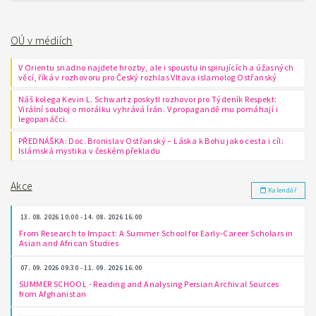
OÚ v médiích
V Orientu snadno najdete hrozby, ale i spoustu inspirujících a úžasných
věcí, říká v rozhovoru pro Český rozhlas Vltava islamolog Ostřanský
Náš kolega Kevin L. Schwartz poskytl rozhovor pro Týdeník Respekt:
Virální souboj o morálku vyhrává Írán. V propagandě mu pomáhají i
legopanáčci.
PŘEDNÁŠKA: Doc. Bronislav Ostřanský – Láska k Bohu jako cesta i cíl:
Islámská mystika v českém překladu
Akce
Kalendář
13. 08. 2026 10:00 - 14. 08. 2026 16:00
From Research to Impact: A Summer School for Early-Career Scholars in
Asian and African Studies
07. 09. 2026 09:30 - 11. 09. 2026 16:00
SUMMER SCHOOL - Reading and Analysing Persian Archival Sources
from Afghanistan