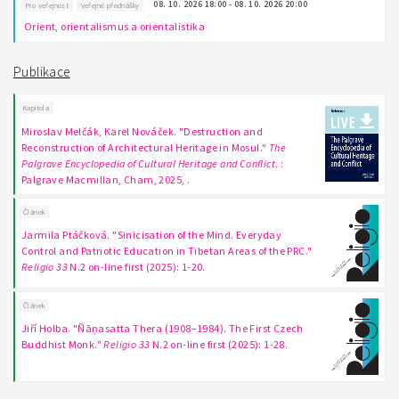
08. 10. 2026 18:00 - 08. 10. 2026 20:00
Pro veřejnost
Veřejné přednášky
Orient, orientalismus a orientalistika
Publikace
Kapitola
Miroslav Melčák, Karel Nováček. "Destruction and
Reconstruction of Architectural Heritage in Mosul."
The
Palgrave Encyclopedia of Cultural Heritage and Conflict
. :
Palgrave Macmillan, Cham, 2025, .
Článek
Jarmila Ptáčková. "Sinicisation of the Mind. Everyday
Control and Patriotic Education in Tibetan Areas of the PRC."
Religio 33
N.2 on-line first (2025): 1-20.
Článek
Jiří Holba. "Ñāṇasatta Thera (1908–1984). The First Czech
Buddhist Monk."
Religio 33
N.2 on-line first (2025): 1-28.