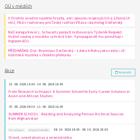
OÚ v médiích
V Orientu snadno najdete hrozby, ale i spoustu inspirujících a úžasných
věcí, říká v rozhovoru pro Český rozhlas Vltava islamolog Ostřanský
Náš kolega Kevin L. Schwartz poskytl rozhovor pro Týdeník Respekt:
Virální souboj o morálku vyhrává Írán. V propagandě mu pomáhají i
legopanáčci.
PŘEDNÁŠKA: Doc. Bronislav Ostřanský – Láska k Bohu jako cesta i cíl:
Islámská mystika v českém překladu
Akce
Kalendář
13. 08. 2026 10:00 - 14. 08. 2026 16:00
From Research to Impact: A Summer School for Early-Career Scholars in
Asian and African Studies
07. 09. 2026 09:30 - 11. 09. 2026 16:00
SUMMER SCHOOL - Reading and Analysing Persian Archival Sources
from Afghanistan
08. 10. 2026 18:00 - 08. 10. 2026 20:00
Pro veřejnost
Veřejné přednášky
Orient, orientalismus a orientalistika