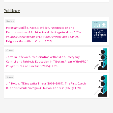
Publikace
Kapitola
Miroslav Melčák, Karel Nováček. "Destruction and
Reconstruction of Architectural Heritage in Mosul."
The
Palgrave Encyclopedia of Cultural Heritage and Conflict
. :
Palgrave Macmillan, Cham, 2025, .
Článek
Jarmila Ptáčková. "Sinicisation of the Mind. Everyday
Control and Patriotic Education in Tibetan Areas of the PRC."
Religio 33
N.2 on-line first (2025): 1-20.
Článek
Jiří Holba. "Ñāṇasatta Thera (1908–1984). The First Czech
Buddhist Monk."
Religio 33
N.2 on-line first (2025): 1-28.