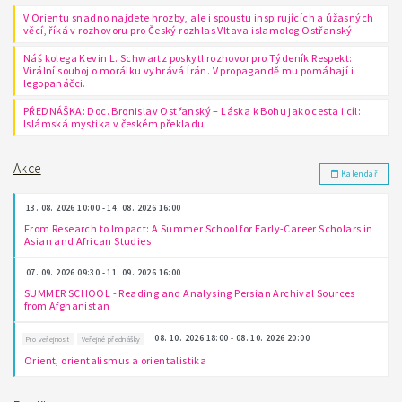
V Orientu snadno najdete hrozby, ale i spoustu inspirujících a úžasných
věcí, říká v rozhovoru pro Český rozhlas Vltava islamolog Ostřanský
Náš kolega Kevin L. Schwartz poskytl rozhovor pro Týdeník Respekt:
Virální souboj o morálku vyhrává Írán. V propagandě mu pomáhají i
legopanáčci.
PŘEDNÁŠKA: Doc. Bronislav Ostřanský – Láska k Bohu jako cesta i cíl:
Islámská mystika v českém překladu
Akce
Kalendář
13. 08. 2026 10:00 - 14. 08. 2026 16:00
From Research to Impact: A Summer School for Early-Career Scholars in
Asian and African Studies
07. 09. 2026 09:30 - 11. 09. 2026 16:00
SUMMER SCHOOL - Reading and Analysing Persian Archival Sources
from Afghanistan
08. 10. 2026 18:00 - 08. 10. 2026 20:00
Pro veřejnost
Veřejné přednášky
Orient, orientalismus a orientalistika