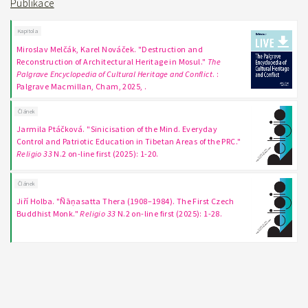
Publikace
Kapitola
Miroslav Melčák, Karel Nováček. "Destruction and
Reconstruction of Architectural Heritage in Mosul."
The
Palgrave Encyclopedia of Cultural Heritage and Conflict
. :
Palgrave Macmillan, Cham, 2025, .
Článek
Jarmila Ptáčková. "Sinicisation of the Mind. Everyday
Control and Patriotic Education in Tibetan Areas of the PRC."
Religio 33
N.2 on-line first (2025): 1-20.
Článek
Jiří Holba. "Ñāṇasatta Thera (1908–1984). The First Czech
Buddhist Monk."
Religio 33
N.2 on-line first (2025): 1-28.