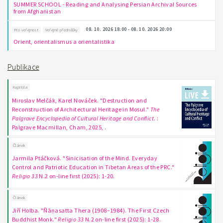
SUMMER SCHOOL - Reading and Analysing Persian Archival Sources
from Afghanistan
08. 10. 2026 18:00 - 08. 10. 2026 20:00
Pro veřejnost
Veřejné přednášky
Orient, orientalismus a orientalistika
Publikace
Kapitola
Miroslav Melčák, Karel Nováček. "Destruction and
Reconstruction of Architectural Heritage in Mosul."
The
Palgrave Encyclopedia of Cultural Heritage and Conflict
. :
Palgrave Macmillan, Cham, 2025, .
Článek
Jarmila Ptáčková. "Sinicisation of the Mind. Everyday
Control and Patriotic Education in Tibetan Areas of the PRC."
Religio 33
N.2 on-line first (2025): 1-20.
Článek
Jiří Holba. "Ñāṇasatta Thera (1908–1984). The First Czech
Buddhist Monk."
Religio 33
N.2 on-line first (2025): 1-28.