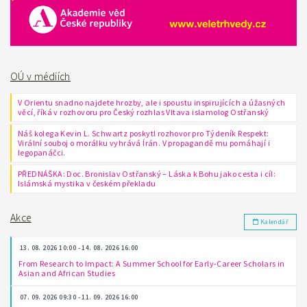
OÚ v médiích
V Orientu snadno najdete hrozby, ale i spoustu inspirujících a úžasných
věcí, říká v rozhovoru pro Český rozhlas Vltava islamolog Ostřanský
Náš kolega Kevin L. Schwartz poskytl rozhovor pro Týdeník Respekt:
Virální souboj o morálku vyhrává Írán. V propagandě mu pomáhají i
legopanáčci.
PŘEDNÁŠKA: Doc. Bronislav Ostřanský – Láska k Bohu jako cesta i cíl:
Islámská mystika v českém překladu
Akce
Kalendář
13. 08. 2026 10:00 - 14. 08. 2026 16:00
From Research to Impact: A Summer School for Early-Career Scholars in
Asian and African Studies
07. 09. 2026 09:30 - 11. 09. 2026 16:00