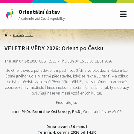
Orientální ústav
Akademie věd České republiky
Pro veřejnost
VELETRH VĚDY 2026: Orient po Česku
Thu Jun 04 14:30:00 CEST 2026 - Thu Jun 04 15:00:00 CEST 2026
Je Orient svět z pohádek o lampách, pouštích a velbloudech? Nebo něco
úplně jiného? Co si vlastně představíte, když se řekne „Orient" – a odkud
se tyhle představy berou? Přednáška přiblíží, jak jsou Orient a Arabové
zobrazováni v médiích, filmech nebo na sociálních sítích a jak tyto obrazy
ovlivňují naše vnímání vzdálených kultur.
Přednášející:
doc. PhDr. Bronislav Ostřanský, Ph.D.
, Orientální ústav AV ČR
Doba trvání: 30 minut
Termín: 4. června 2026 od 14:30