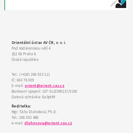
Orientální ústav AV ČR, v. v. i.
Pod Vodárenskou věží 4
182 08 Praha 8
Česká republika
Tel.: (+420) 266 053 111
IČ: 683 78 009
E-mail:
orient@orient.cas.cz
Bankovní spojení: 107-5110390217/0100
Datová schránka: 8a3pt99
Ředitelka:
Mgr. Táňa Dluhošová, Ph.D.
Tel.: 266 052 488
e-mail:
dluhosova@orient.cas.cz