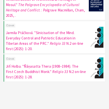
Mosul."
The Palgrave Encyclopedia of Cultural
Heritage and Conflict
. : Palgrave Macmillan, Cham,
2025, .
Článek
Jarmila Ptáčková. "Sinicisation of the Mind.
Everyday Control and Patriotic Education in
Tibetan Areas of the PRC."
Religio 33
N.2 on-line
first (2025): 1-20.
Článek
Jiří Holba. "Ñāṇasatta Thera (1908–1984). The
First Czech Buddhist Monk."
Religio 33
N.2 on-line
first (2025): 1-28.