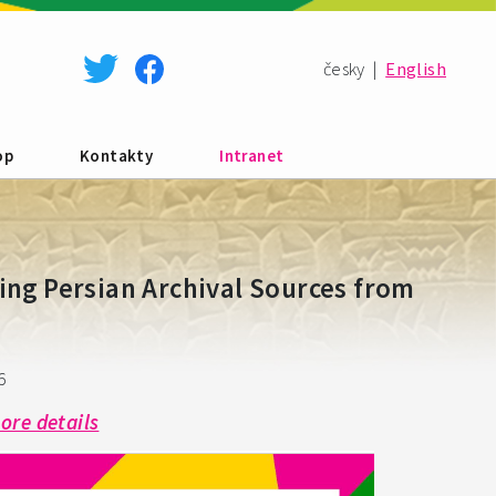
česky
|
English
op
Kontakty
Intranet
ng Persian Archival Sources from
6
ore details