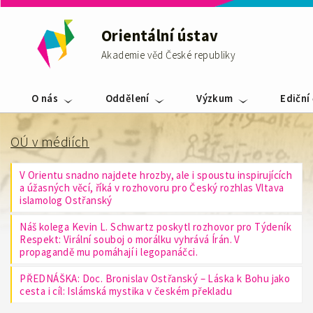
Orientální ústav
Akademie věd České republiky
O nás
Oddělení
Výzkum
Ediční
OÚ v médiích
V Orientu snadno najdete hrozby, ale i spoustu inspirujících
a úžasných věcí, říká v rozhovoru pro Český rozhlas Vltava
islamolog Ostřanský
Náš kolega Kevin L. Schwartz poskytl rozhovor pro Týdeník
Respekt: Virální souboj o morálku vyhrává Írán. V
propagandě mu pomáhají i legopanáčci.
PŘEDNÁŠKA: Doc. Bronislav Ostřanský – Láska k Bohu jako
cesta i cíl: Islámská mystika v českém překladu