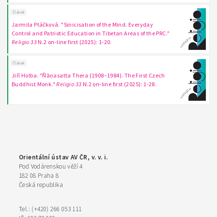
Článek
Jarmila Ptáčková. "Sinicisation of the Mind. Everyday
Control and Patriotic Education in Tibetan Areas of the PRC."
Religio 33
N.2 on-line first (2025): 1-20.
Článek
Jiří Holba. "Ñāṇasatta Thera (1908–1984). The First Czech
Buddhist Monk."
Religio 33
N.2 on-line first (2025): 1-28.
Orientální ústav AV ČR, v. v. i.
Pod Vodárenskou věží 4
182 08 Praha 8
Česká republika
Tel.: (+420) 266 053 111