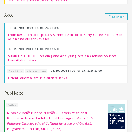
Islámská mystika v českém překladu
Akce
Kalendář
13. 08. 2026 10:00 - 14. 08. 2026 16:00
From Research to Impact: A Summer School for Early-Career Scholars in
Asian and African Studies
07. 09. 2026 09:30 - 11. 09. 2026 16:00
SUMMER SCHOOL - Reading and Analysing Persian Archival Sources
from Afghanistan
08. 10. 2026 18:00 - 08. 10. 2026 20:00
Pro veřejnost
Veřejné přednášky
Orient, orientalismus a orientalistika
Publikace
Kapitola
Miroslav Melčák, Karel Nováček. "Destruction and
Reconstruction of Architectural Heritage in Mosul."
The
Palgrave Encyclopedia of Cultural Heritage and Conflict
. :
Palgrave Macmillan, Cham, 2025, .