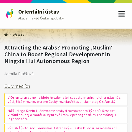
Orientální ústav
Akademie věd České republiky
Výstupy
Attracting the Arabs? Promoting ‚Muslim‘
China to Boost Regional Development in
Ningxia Hui Autonomous Region
Jarmila Ptáčková
OÚ v médiích
V Orientu snadno najdete hrozby, ale i spoustu inspirujících a úžasných
věcí, říká v rozhovoru pro Český rozhlas Vltava islamolog Ostřanský
Náš kolega Kevin L. Schwartz poskytl rozhovor pro Týdeník Respekt:
Virální souboj o morálku vyhrává Írán. V propagandě mu pomáhají i
legopanáčci.
PŘEDNÁŠKA: Doc. Bronislav Ostřanský – Láska k Bohu jako cesta i cíl: